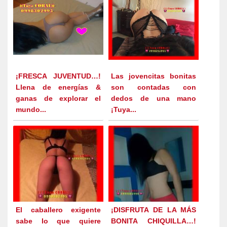
¡FRESCA JUVENTUD…!
Las jovencitas bonitas
Llena de energías &
son contadas con
ganas de explorar el
dedos de una mano
mundo...
¡Tuya...
El caballero exigente
¡DISFRUTA DE LA MÁS
sabe lo que quiere
BONITA CHIQUILLA…!