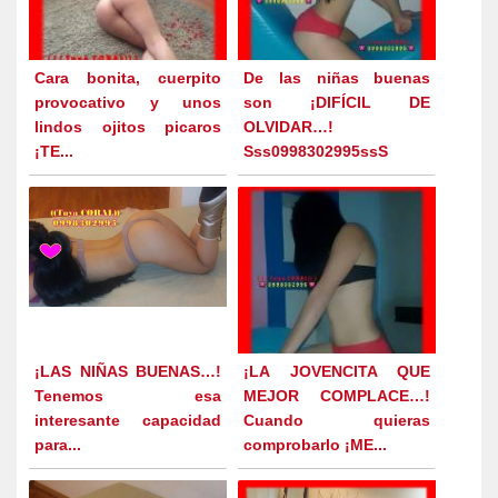
Cara bonita, cuerpito
De las niñas buenas
provocativo y unos
son ¡DIFÍCIL DE
lindos ojitos picaros
OLVIDAR…!
¡TE...
Sss0998302995ssS
¡LAS NIÑAS BUENAS…!
¡LA JOVENCITA QUE
Tenemos esa
MEJOR COMPLACE…!
interesante capacidad
Cuando quieras
para...
comprobarlo ¡ME...