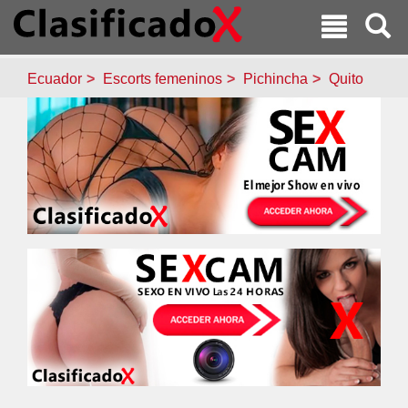
Ecuador
Escorts femeninos
Pichincha
Quito