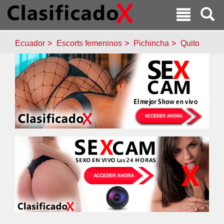
Ecuador
Escorts femeninos
Pichincha
Quito