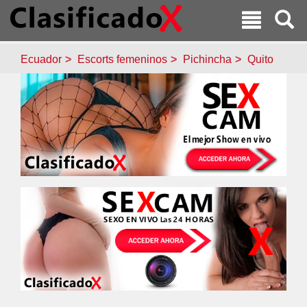
Ecuador
Escorts femeninos
Pichincha
Quito