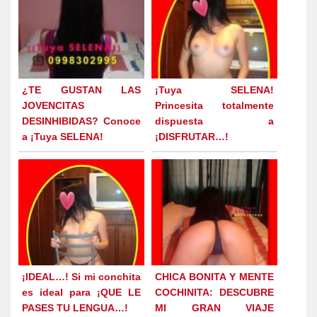
¿TE GUSTAN LAS
¡Tuya SELENA!
JOVENCITAS
Princesita totalmente
DESINHIBIDAS? Conoce
dispuesta a
a ¡Tuya SELENA!
¡DISFRUTAR…!
¡IDEAL…! Si mi conchita
CHICA BONITA Y MENTE
es ideal para ¡QUE LE
COCHINITA: DESCUBRE
PASES TU LENGUA…!
MI GRAN VIAJE