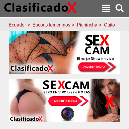
Ecuador
Escorts femeninos
Pichincha
Quito