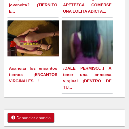
jovencita? ¡TIERNITO
APETEZCA COMERSE
E...
UNA LOLITA ADICTA...
Acariciar los encantos
¡DALE PERMISO…! A
tiernos ¡ENCANTOS
tener una princesa
VIRGINALES…!
virginal ¡DENTRO DE
TU...
Denunciar anuncio