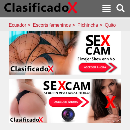
Ecuador
Escorts femeninos
Pichincha
Quito