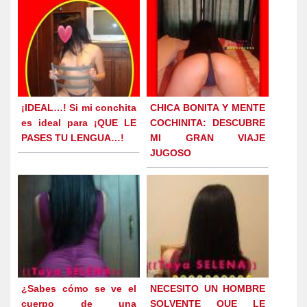
¡IDEAL…! Si mi conchita
CHICA BONITA Y MENTE
es ideal para ¡QUE LE
COCHINITA: DESCUBRE
PASES TU LENGUA…!
MI GRAN VIAJE
JUGOSO
¿Sabes cómo se ve el
NECESITO UN HOMBRE
cuerpo de una
SOLVENTE QUE LE