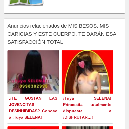
Anuncios relacionados de MIS BESOS, MIS
CARICIAS Y ESTE CUERPO, TE DARÁN ESA
SATISFACCIÓN TOTAL
¿TE GUSTAN LAS
¡Tuya SELENA!
JOVENCITAS
Princesita totalmente
DESINHIBIDAS? Conoce
dispuesta a
a ¡Tuya SELENA!
¡DISFRUTAR…!