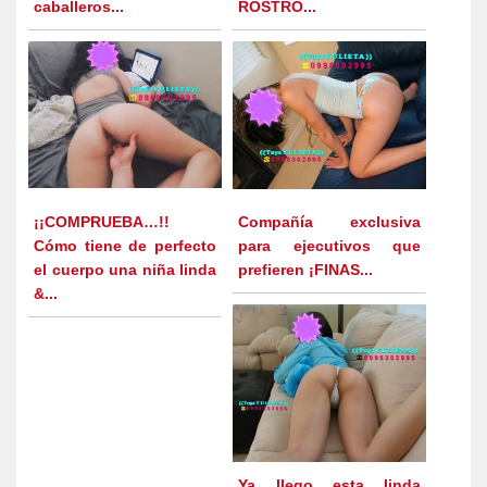
caballeros...
ROSTRO...
¡¡COMPRUEBA…!!
Compañía exclusiva
Cómo tiene de perfecto
para ejecutivos que
el cuerpo una niña linda
prefieren ¡FINAS...
&...
Ya llego esta linda