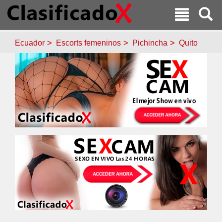
Ecuador
Escorts femeninos
Pichincha
Quito