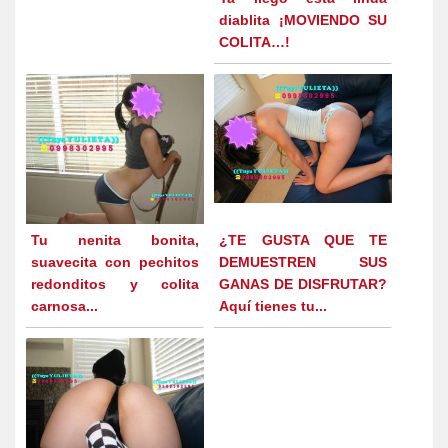
diablita ¡MOVIENDO SU
COLITA…!
Tu nenita bonita,
¿TE GUSTA QUE TE
suavecita con pechitos
DEMUESTREN SUS
redonditos y colita
GANAS DE DISFRUTAR?
carnosa...
Aquí tienes tu...