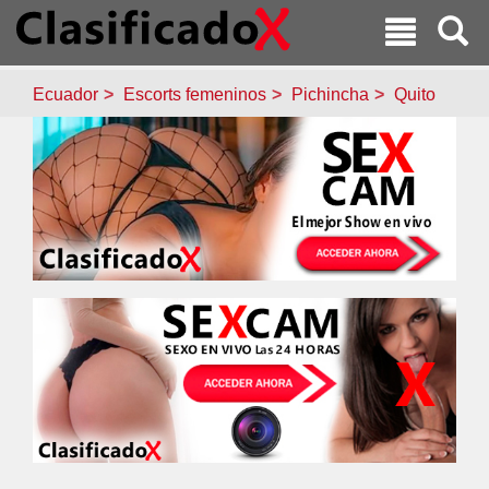
Ecuador
Escorts femeninos
Pichincha
Quito