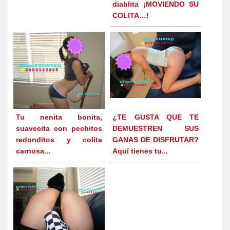
diablita ¡MOVIENDO SU
COLITA…!
Tu nenita bonita,
¿TE GUSTA QUE TE
suavecita con pechitos
DEMUESTREN SUS
redonditos y colita
GANAS DE DISFRUTAR?
carnosa...
Aquí tienes tu...