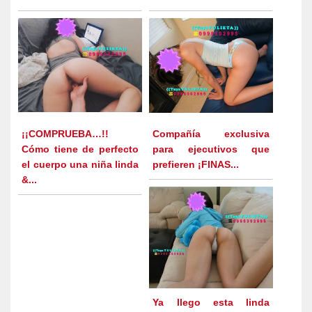
¡¡COMPRUEBA…!!
Compañía exclusiva
Cómo tiene de perfecto
para ejecutivos que
el cuerpo una niña linda
prefieren ¡FINAS...
&...
Ya llego esta linda