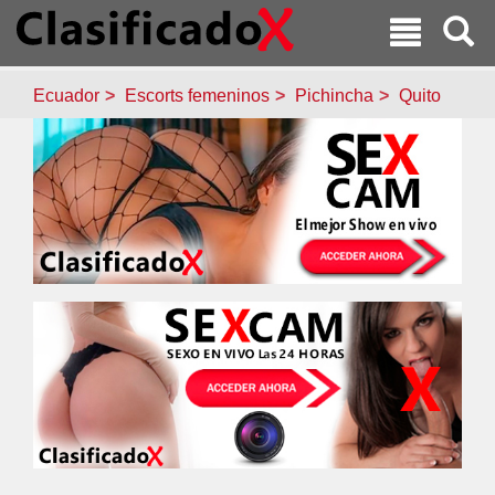
Ecuador
Escorts femeninos
Pichincha
Quito