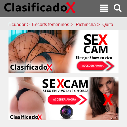
Ecuador
Escorts femeninos
Pichincha
Quito