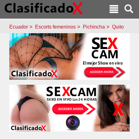
Ecuador
Escorts femeninos
Pichincha
Quito