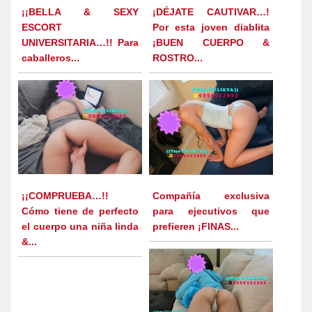
¡¡BELLA & SEXY
¡DÉJATE CAUTIVAR…!
ESCORT
Por esta joven diablita
UNIVERSITARIA…!! Para
¡BUEN CUERPO &
caballeros...
ROSTRO...
¡¡COMPRUEBA…!!
Compañía exclusiva
Cómo tiene de perfecto
para ejecutivos que
el cuerpo una niña linda
prefieren ¡FINAS...
&...