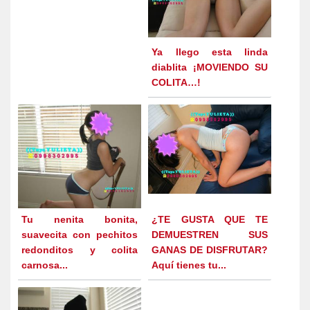
Ya llego esta linda
diablita ¡MOVIENDO SU
COLITA…!
Tu nenita bonita,
¿TE GUSTA QUE TE
suavecita con pechitos
DEMUESTREN SUS
redonditos y colita
GANAS DE DISFRUTAR?
carnosa...
Aquí tienes tu...