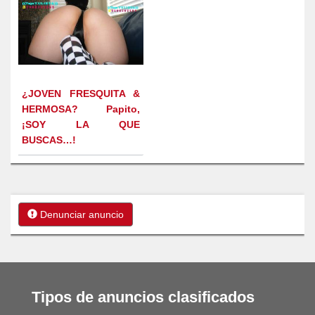
¿JOVEN FRESQUITA &
HERMOSA? Papito,
¡SOY LA QUE
BUSCAS…!
Denunciar anuncio
Tipos de anuncios clasificados