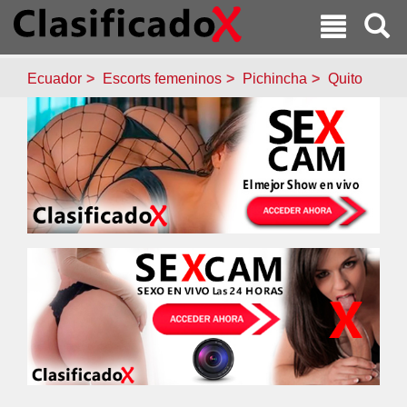
Ecuador
Escorts femeninos
Pichincha
Quito