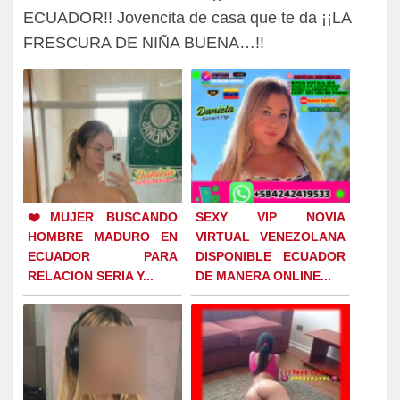
ECUADOR!! Jovencita de casa que te da ¡¡LA
FRESCURA DE NIÑA BUENA…!!
❤️MUJER BUSCANDO
SEXY VIP NOVIA
HOMBRE MADURO EN
VIRTUAL VENEZOLANA
ECUADOR PARA
DISPONIBLE ECUADOR
RELACION SERIA Y...
DE MANERA ONLINE...