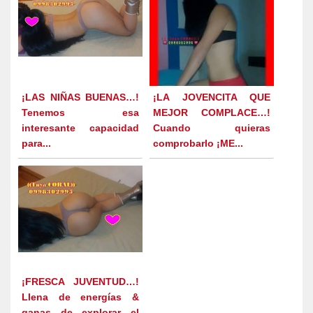
¡LAS NIÑAS BUENAS…!
¡LA JOVENCITA QUE
Tenemos esa
MEJOR COMPLACE…!
interesante capacidad
Cuando quieras
para...
comprobarlo ¡ME...
¡FRESCA JUVENTUD…!
Llena de energías &
ganas de explorar el