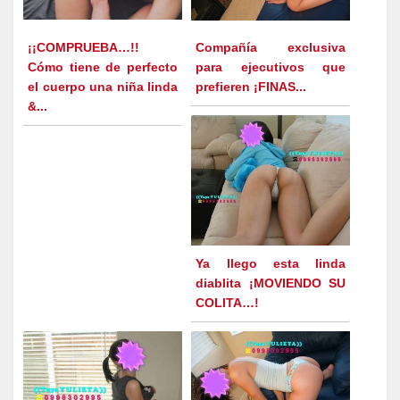
¡¡COMPRUEBA…!!
Compañía exclusiva
Cómo tiene de perfecto
para ejecutivos que
el cuerpo una niña linda
prefieren ¡FINAS...
&...
Ya llego esta linda
diablita ¡MOVIENDO SU
COLITA…!