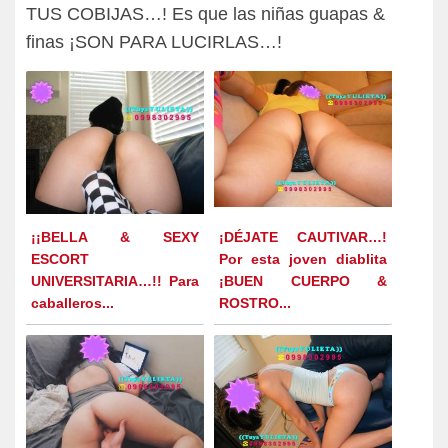
TUS COBIJAS…! Es que las niñas guapas &
finas ¡SON PARA LUCIRLAS…!
¡¡BELLA & SEXY
¡DÉJATE CAUTIVAR…!
ESCORT
Por esta joven diablita
UNIVERSITARIA…!! Para
¡BUEN CUERPO &
caballeros...
ROSTRO...