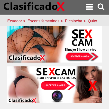
Ecuador
Escorts femeninos
Pichincha
Quito