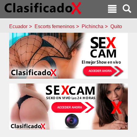
Ecuador
Escorts femeninos
Pichincha
Quito