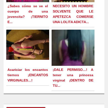
¿Sabes cómo se ve el
NECESITO UN HOMBRE
cuerpo de una
SOLVENTE QUE LE
jovencita? ¡TIERNITO
APETEZCA COMERSE
E...
UNA LOLITA ADICTA...
Acariciar los encantos
¡DALE PERMISO…! A
tiernos ¡ENCANTOS
tener una princesa
VIRGINALES…!
virginal ¡DENTRO DE
TU...