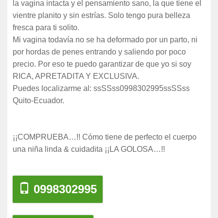
la vagina intacta y el pensamiento sano, la que tiene el
vientre planito y sin estrías. Solo tengo pura belleza
fresca para ti solito.
Mi vagina todavía no se ha deformado por un parto, ni
por hordas de penes entrando y saliendo por poco
precio. Por eso te puedo garantizar de que yo si soy
RICA, APRETADITA Y EXCLUSIVA.
Puedes localizarme al: ssSSss0998302995ssSSss
Quito-Ecuador.
¡¡COMPRUEBA…!! Cómo tiene de perfecto el cuerpo
una niña linda & cuidadita ¡¡LA GOLOSA…!!
0998302995