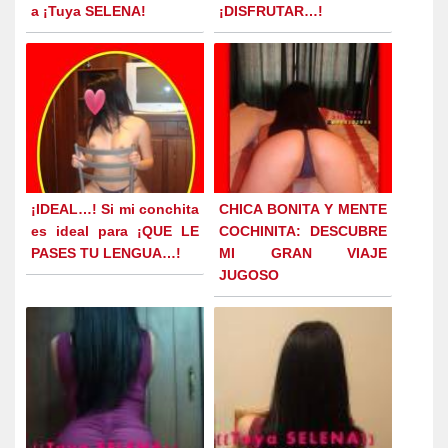
a ¡Tuya SELENA!
¡DISFRUTAR…!
¡IDEAL…! Si mi conchita
CHICA BONITA Y MENTE
es ideal para ¡QUE LE
COCHINITA: DESCUBRE
PASES TU LENGUA…!
MI GRAN VIAJE
JUGOSO