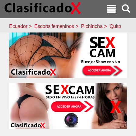
Ecuador
Escorts femeninos
Pichincha
Quito