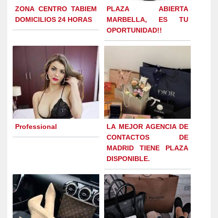
ZONA CENTRO TABIEM
PLAZA ABIERTA
DOMICILIOS 24 HORAS
MARBELLA, ES TU
OPORTUNIDAD!!
Professional
LA MEJOR AGENCIA DE
CONTACTOS DE
MADRID TIENE PLAZA
DISPONIBLE.