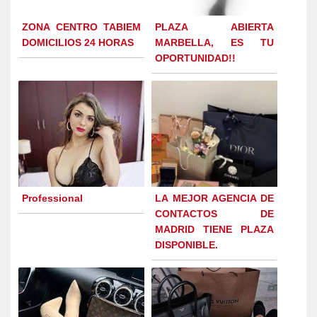
ZONA CENTRO TABIEM
PLAZA ABIERTA
DOMICILIOS 24 HORAS
MARBELLA, ES TU
OPORTUNIDAD!!
Professional
LA MEJOR AGENCIA DE
CONTACTOS DE
MADRID TIENE PLAZA
DISPONIBLE.