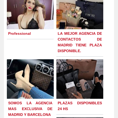
Professional
LA MEJOR AGENCIA DE
CONTACTOS DE
MADRID TIENE PLAZA
DISPONIBLE.
SOMOS LA AGENCIA
PLAZAS DISPONIBLES
MAS EXCLUSIVA DE
24 HS
MADRID Y BARCELONA