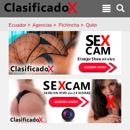
Ecuador
Agencias
Pichincha
Quito