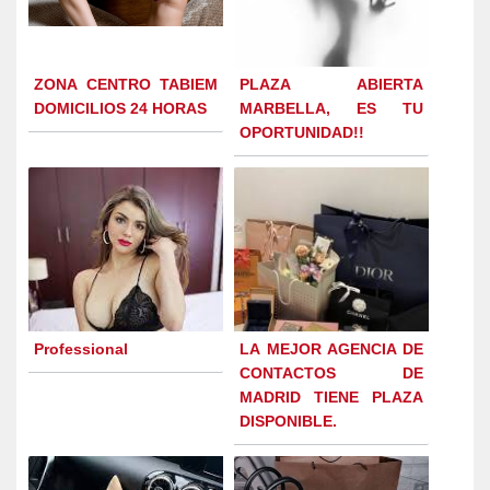
ZONA CENTRO TABIEM
PLAZA ABIERTA
DOMICILIOS 24 HORAS
MARBELLA, ES TU
OPORTUNIDAD!!
Professional
LA MEJOR AGENCIA DE
CONTACTOS DE
MADRID TIENE PLAZA
DISPONIBLE.