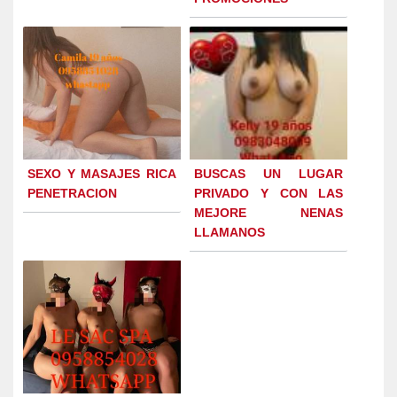
SEXO Y MASAJES RICA
BUSCAS UN LUGAR
PENETRACION
PRIVADO Y CON LAS
MEJORE NENAS
LLAMANOS