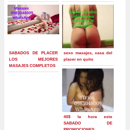
SABADOS DE PLACER
sexo masajes, casa del
LOS MEJORES
placer en quito
MASAJES COMPLETOS
40$ la hora este
SABADO DE
PROMOCIONES