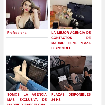
Professional
LA MEJOR AGENCIA DE
CONTACTOS DE
MADRID TIENE PLAZA
DISPONIBLE.
SOMOS LA AGENCIA
PLAZAS DISPONIBLES
MAS EXCLUSIVA DE
24 HS
MADRID Y BARCELONA