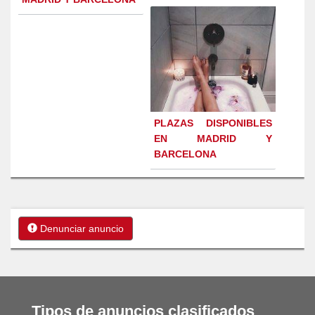
PLAZAS DISPONIBLES
EN MADRID Y
BARCELONA
Denunciar anuncio
Tipos de anuncios clasificados