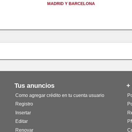
MADRID Y BARCELONA
Tus anuncios
+
Como agregar crédito en tu cuenta usuario
Po
Registro
Po
Insertar
Re
Editar
P
Renovar
Co