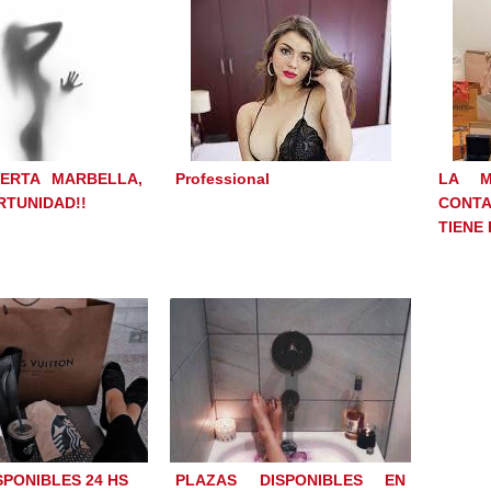
IERTA MARBELLA,
Professional
LA M
RTUNIDAD!!
CONT
TIENE 
SPONIBLES 24 HS
PLAZAS DISPONIBLES EN