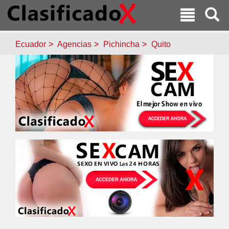
Ecuador
Agencias
Pichincha
Quito