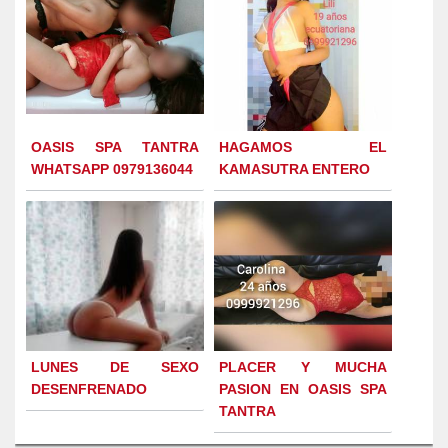
OASIS SPA TANTRA
HAGAMOS EL
WHATSAPP 0979136044
KAMASUTRA ENTERO
LUNES DE SEXO
PLACER Y MUCHA
DESENFRENADO
PASION EN OASIS SPA
TANTRA