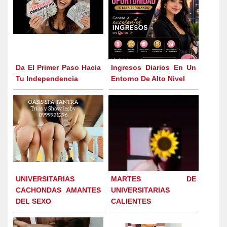
Da El Primer Paso Hacia
Ingresos Diarios En Un
Tu Independencia
Entorno De Alto Nivel
UNIVERSITARIAS
MARTES DE
CACHONDAS AMANTES
UNIVERSITARIAS
DEL SEXO
CALIENTES