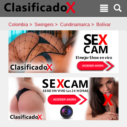
Colombia
Swingers
Cundinamarca
Bolívar