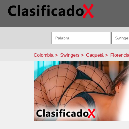
Colombia
Swingers
Caquetá
Florenci