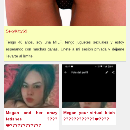
SexyKitty69
Tengo 48 años, soy una MILF, tengo juguetes sexuales y estoy
esperando con muchas ganas. Únete a mi sesión privada y déjame
llevarte al límite.
Megan and her crazy
Megan your virtual bitch
fetishes ????
????????????❤️????
❤️????????????