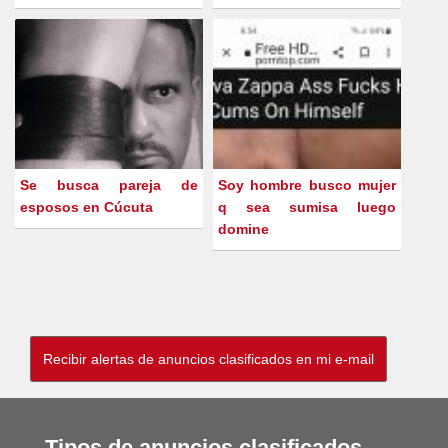
Se busca pareja de
Soy hombre busco mujer
esposos en Cúcuta
q sea sumisa luego
domine
Tipos de anuncios clasificados