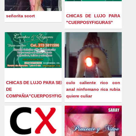
señorita scort
CHICAS DE LUJO PARA
"CUERPOSYFIGURAS"
CHICAS DE LUJO PARA SERVICIO
culo caliente rico con
DE
anal ninfomano rica rubia
COMPAÑIA"CUERPOSYFIGURAS"
quiere culiar