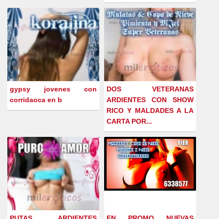
gypsy jovenes con
DOS VETERANAS
corridaoca en b
ARDIENTES CON SHOW
RICO Y MALDADES A LA
CARTA POR...
PUTAS ARDIENTES
EN PROMO NUEVAS