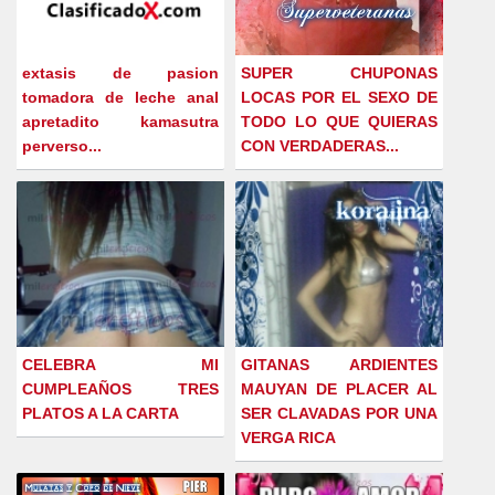
extasis de pasion
SUPER CHUPONAS
tomadora de leche anal
LOCAS POR EL SEXO DE
apretadito kamasutra
TODO LO QUE QUIERAS
perverso...
CON VERDADERAS...
CELEBRA MI
GITANAS ARDIENTES
CUMPLEAÑOS TRES
MAUYAN DE PLACER AL
PLATOS A LA CARTA
SER CLAVADAS POR UNA
VERGA RICA