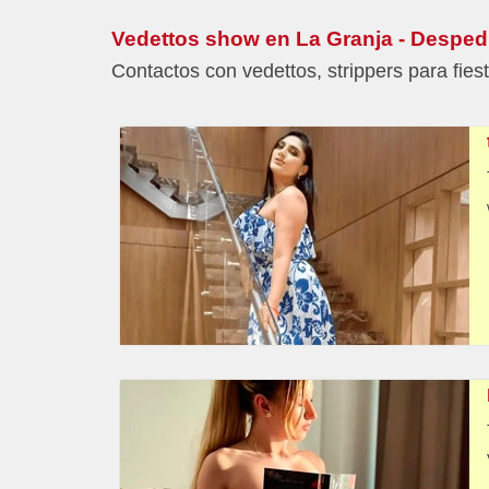
Vedettos show en La Granja - Desped
Contactos con vedettos, strippers para fie