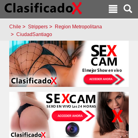
Chile
Strippers
Region Metropolitana
CiudadSantiago