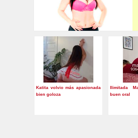
Katita volvio más apasionada
Ilimitada M
bien goloza
buen oral