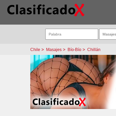
Chile
Masajes
Bío-Bío
Chillán