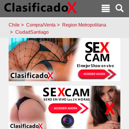
Chile
Compra/Venta
Region Metropolitana
CiudadSantiago