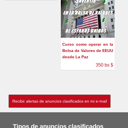
Curso como operar en la
Bolsa de Valores de EEUU
desde La Paz
350 bs $
Tipos de anuncios clasificados