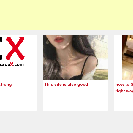
strong
This site is also good
how to S
right wa