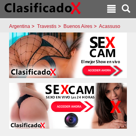
Argentina
Travestis
Buenos Aires
Acassuso