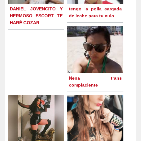
DANIEL JOVENCITO Y
tengo la polla cargada
HERMOSO ESCORT TE
de leche para tu culo
HARÉ GOZAR
Nena trans
complaciente