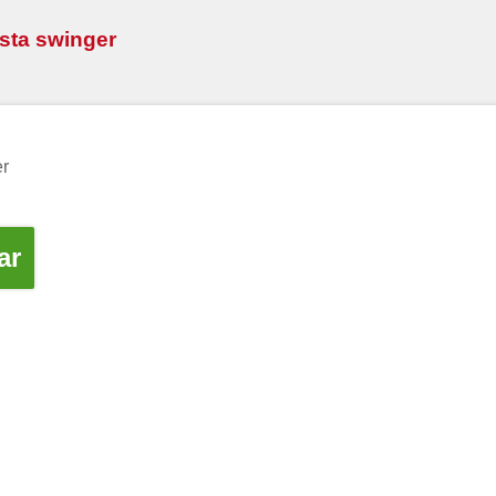
esta swinger
er
ar