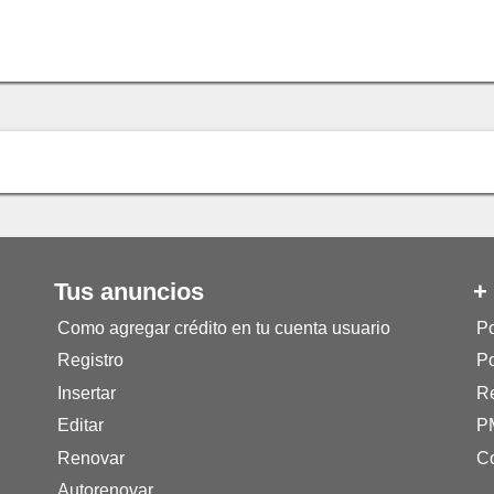
Tus anuncios
+
Como agregar crédito en tu cuenta usuario
Po
Registro
Po
Insertar
Re
Editar
P
Renovar
Co
Autorenovar