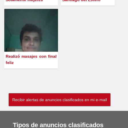
Realizó masajes con final
feliz
Tipos de anuncios clasificados