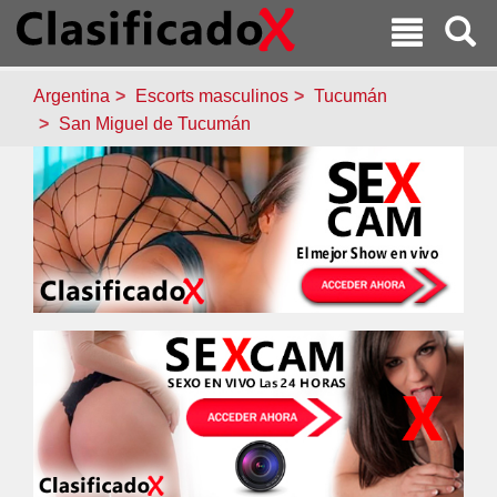
Argentina
Escorts masculinos
Tucumán
San Miguel de Tucumán