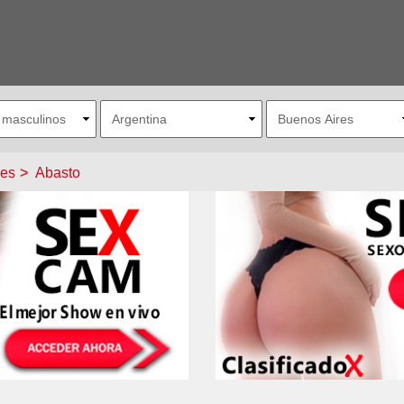
res
Abasto