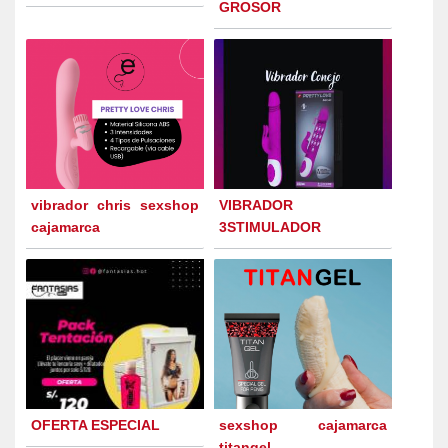
GROSOR
vibrador chris sexshop
VIBRADOR
cajamarca
3STIMULADOR
OFERTA ESPECIAL
sexshop cajamarca
titangel