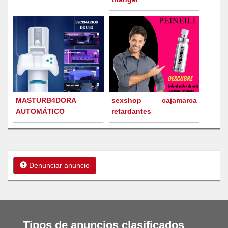
MASTURB4DORA
sexshop cajamarca
AUTOMÁTICO
retardantes
Denunciar anuncio
Tipos de anuncios clasificados