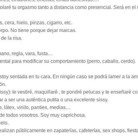
trolaré tu orgasmo tanto a distancia como presencial. Será en e
 cera, hielo, pinzas, cigarro, etc.
uerpo. No tiene porque dejar marcas.
de la risa.
mano, regla, vara, fusta…
ntal para modificar su comportamiento (perro, caballo, cerdo).
 estoy sentada en tu cara. En ningún caso se podrá lamer a la am
ón.
sissy): te vestiré, maquillaré , te pondré pelucas y te enseñar
 a ser una auténtica putita o una excelente sissy.
, látex, vinilo, panties, medias…
de todos vosotros. Soy muy caprichosa.
ielo.
realizan públicamente en zapaterías, cafeterías, sex shops, fie