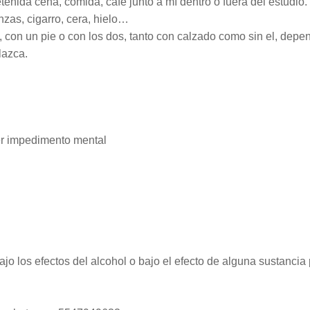
nida cena, comida, café junto a mí dentro o fuera del estudio.
nzas, cigarro, cera, hielo…
, con un pie o con los dos, tanto con calzado como sin el, dep
lazca.
er impedimento mental
o los efectos del alcohol o bajo el efecto de alguna sustancia 