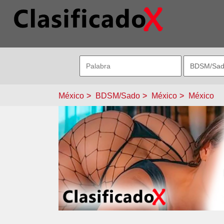
México
BDSM/Sado
México
México