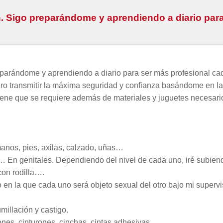
n. Sigo preparándome y aprendiendo a diario para
eparándome y aprendiendo a diario para ser más profesional cad
iero transmitir la máxima seguridad y confianza basándome en
giene que se requiere además de materiales y juguetes necesar
manos, pies, axilas, calzado, uñas…
s… En genitales. Dependiendo del nivel de cada uno, iré subien
con rodilla….
en la que cada uno será objeto sexual del otro bajo mi supervis
millación y castigo.
ones, cinturones, cinchas, cintas adhesivas….