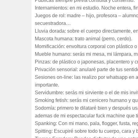
Públicas siempre previa consulta y consenso.
Internamientos: en mi estudio. Noche entera, fi
Juegos de rol: madre – hijo, profesora – alumno
secuestradora…
Lluvia dorada: sobre el cuerpo directamente, e
Mascota humana: trato animal (perro, cerdo).
Momificación: envoltura corporal con plástico o 
Mueble humano: serás mi mesa, mi lámpara, mi s
Pinzas: de plástico o japonesas, placentero y cr
Privación sensorial: anularé parte de tus sent
Sesiones on-line: las realizo por whatsapp en 
importante.
Servidumbre: serás mi sirviente o el de mis inv
Smoking fetish: serás mi cenicero humano y qu
Sodomía: primero te dilataré bien y después usa
ademas de mi espectacular fuck machine que t
Spanking: Con mi mano, pala, flogger, fusta, re
Spitting: Escupiré sobre todo tu cuerpo, cara y 