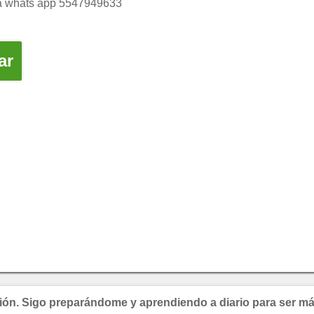
ia whats app 5547949633
ar
ión. Sigo preparándome y aprendiendo a diario para ser má