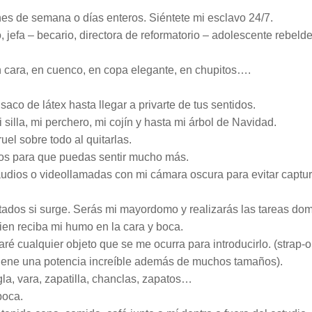
nes de semana o días enteros. Siéntete mi esclavo 24/7.
, jefa – becario, directora de reformatorio – adolescente rebelde
n cara, en cuenco, en copa elegante, en chupitos….
saco de látex hasta llegar a privarte de tus sentidos.
illa, mi perchero, mi cojín y hasta mi árbol de Navidad.
uel sobre todo al quitarlas.
idos para que puedas sentir mucho más.
audios o videollamadas con mi cámara oscura para evitar captur
itados si surge. Serás mi mayordomo y realizarás las tareas dom
ien reciba mi humo en la cara y boca.
ré cualquier objeto que se me ocurra para introducirlo. (strap-o
iene una potencia increíble además de muchos tamaños).
gla, vara, zapatilla, chanclas, zapatos…
boca.