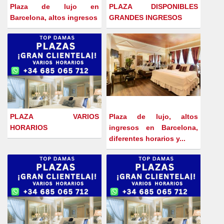
Plaza de lujo en
PLAZA DISPONIBLES
Barcelona, altos ingresos
GRANDES INGRESOS
PLAZA VARIOS
Plaza de lujo, altos
HORARIOS
ingresos en Barcelona,
diferentes horarios y...