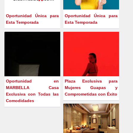
Oportunidad Única para
Oportunidad Única para
Esta Temporada
Esta Temporada
Oportunidad en
Plaza Exclusiva para
MARBELLA Casa
Mujeres Guapas y
Exclusiva con Todas las
Comprometidas con Éxito
Comodidades