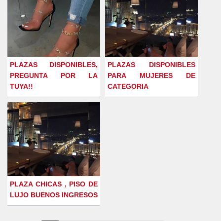
PLAZAS DISPONIBLES,
PLAZAS DISPONIBLES
PREGUNTA POR LA
PARA MUJERES DE
TUYA!!
CATEGORIA
PLAZA CHICAS , PISO DE
LUJO BUENOS INGRESOS