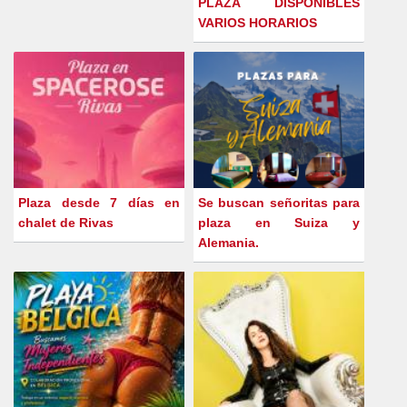
PLAZA DISPONIBLES
VARIOS HORARIOS
Plaza desde 7 días en
Se buscan señoritas para
chalet de Rivas
plaza en Suiza y
Alemania.