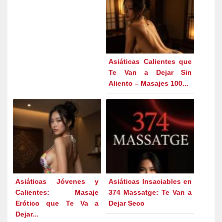
Asiáticas Calientes que
Te Van a Dejar Sin
Aliento – Masajes 100...
Asiáticas Jóvenes y
Asiáticas Insaciables en
Calientes: Masaje
374 Massatge: Te Van a
Erótico que Te Va a
Dejar Seco
Dejar...