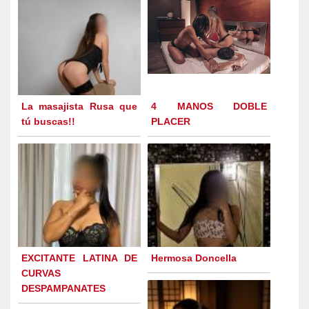
La masajista Rusa que
4 MANOS DOBLE
tú buscas!!
PLACER
EXCITANTE LATINA DE
Hermosa Doncella
CURVAS
DESPAMPANATES