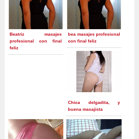
Beatriz masajes
bea masajes profesional
profesional con final
con final feliz
feliz
Chica delgadita, y
buena masajista